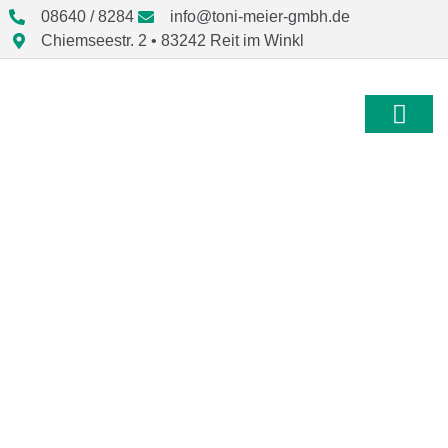
08640 / 8284
info@toni-meier-gmbh.de
Chiemseestr. 2 • 83242 Reit im Winkl
Badsanierung mit
freistehender
Badewanne im
Landkreis Traunstein