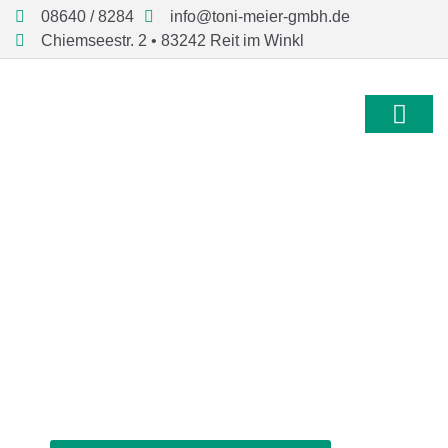
08640 / 8284
info@toni-meier-gmbh.de
Chiemseestr. 2 • 83242 Reit im Winkl
Wir suchen einen
Kundendienstmonteur
für Sanitär, Heizung
und Klima (m/w/d)
Arbeitsort: Reit im Winkl (Landkreis
Traunstein)