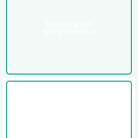
Erstellung von
Spenglerarbeiten
Wartung & Servicearbeiten​