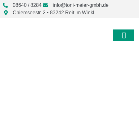
08640 / 8284
info@toni-meier-gmbh.de
Chiemseestr. 2 • 83242 Reit im Winkl
Barrierefreie
Badsanierung mit
Lichtspiegel &
spülrandlosem WC in
Chiemgau